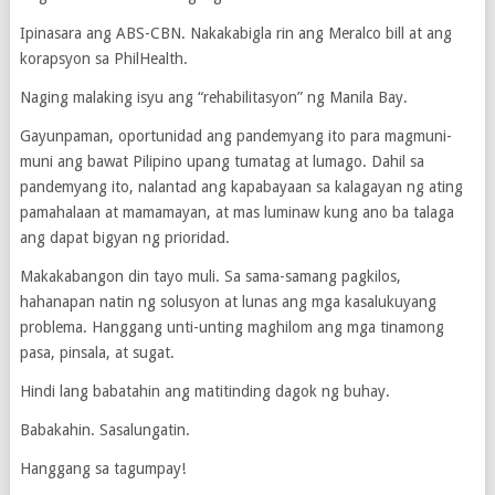
Ipinasara ang ABS-CBN. Nakakabigla rin ang Meralco bill at ang
korapsyon sa PhilHealth.
Naging malaking isyu ang “rehabilitasyon” ng Manila Bay.
Gayunpaman, oportunidad ang pandemyang ito para magmuni-
muni ang bawat Pilipino upang tumatag at lumago. Dahil sa
pandemyang ito, nalantad ang kapabayaan sa kalagayan ng ating
pamahalaan at mamamayan, at mas luminaw kung ano ba talaga
ang dapat bigyan ng prioridad.
Makakabangon din tayo muli. Sa sama-samang pagkilos,
hahanapan natin ng solusyon at lunas ang mga kasalukuyang
problema. Hanggang unti-unting maghilom ang mga tinamong
pasa, pinsala, at sugat.
Hindi lang babatahin ang matitinding dagok ng buhay.
Babakahin. Sasalungatin.
Hanggang sa tagumpay!