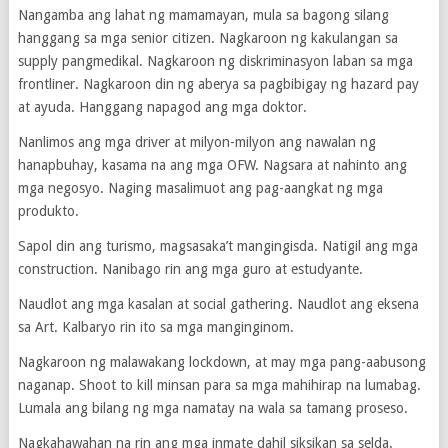
Nangamba ang lahat ng mamamayan, mula sa bagong silang
hanggang sa mga senior citizen. Nagkaroon ng kakulangan sa
supply pangmedikal. Nagkaroon ng diskriminasyon laban sa mga
frontliner. Nagkaroon din ng aberya sa pagbibigay ng hazard pay
at ayuda. Hanggang napagod ang mga doktor.
Nanlimos ang mga driver at milyon-milyon ang nawalan ng
hanapbuhay, kasama na ang mga OFW. Nagsara at nahinto ang
mga negosyo. Naging masalimuot ang pag-aangkat ng mga
produkto.
Sapol din ang turismo, magsasaka’t mangingisda. Natigil ang mga
construction. Nanibago rin ang mga guro at estudyante.
Naudlot ang mga kasalan at social gathering. Naudlot ang eksena
sa Art. Kalbaryo rin ito sa mga manginginom.
Nagkaroon ng malawakang lockdown, at may mga pang-aabusong
naganap. Shoot to kill minsan para sa mga mahihirap na lumabag.
Lumala ang bilang ng mga namatay na wala sa tamang proseso.
Nagkahawahan na rin ang mga inmate dahil siksikan sa selda.