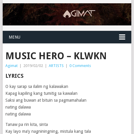
MENU
MUSIC HERO – KLWKN
Agimat
|
2019/02/02
|
ARTISTS
|
0 Comments
LYRICS
O kay sarap sa ilalim ng kalawakan
Kapag kapiling kang tumitig sa kawalan
Saksi ang buwan at bituin sa pagmamahalan
nating dalawa
nating dalawa
Tanaw pa rin kita, sinta
Kay layo ma’y nagniningning, mistula kang tala