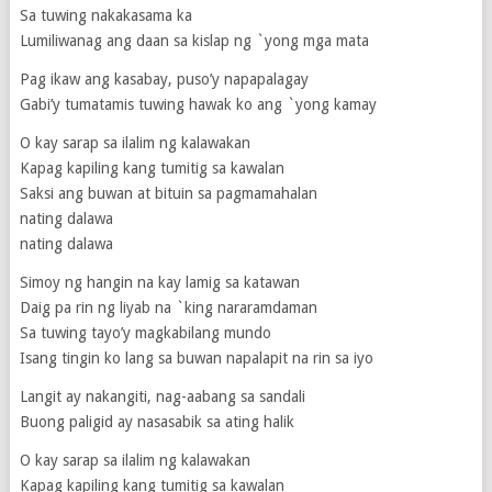
Sa tuwing nakakasama ka
Lumiliwanag ang daan sa kislap ng `yong mga mata
Pag ikaw ang kasabay, puso’y napapalagay
Gabi’y tumatamis tuwing hawak ko ang `yong kamay
O kay sarap sa ilalim ng kalawakan
Kapag kapiling kang tumitig sa kawalan
Saksi ang buwan at bituin sa pagmamahalan
nating dalawa
nating dalawa
Simoy ng hangin na kay lamig sa katawan
Daig pa rin ng liyab na `king nararamdaman
Sa tuwing tayo’y magkabilang mundo
Isang tingin ko lang sa buwan napalapit na rin sa iyo
Langit ay nakangiti, nag-aabang sa sandali
Buong paligid ay nasasabik sa ating halik
O kay sarap sa ilalim ng kalawakan
Kapag kapiling kang tumitig sa kawalan